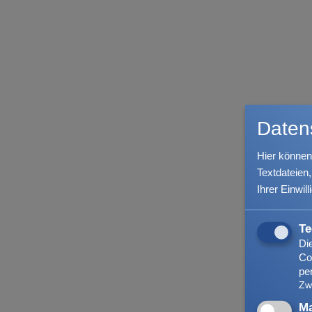
Daten
PENSIONSKASSE
Hier können
Deutscher Genossensch
Textdateien
Willy-Brandt-Weg 25
Ihrer Einwill
48155 Münster
Te
Di
Unsere Geschäftszeiten 
Co
pe
Montag bis Donnerstag
Zw
Ma