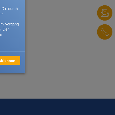
ntsprechende Formulare,
. Die durch
cherungsbedingungen finden
er
e-Bereich
.
sem Vorgang
. Der
em
Ablehnen