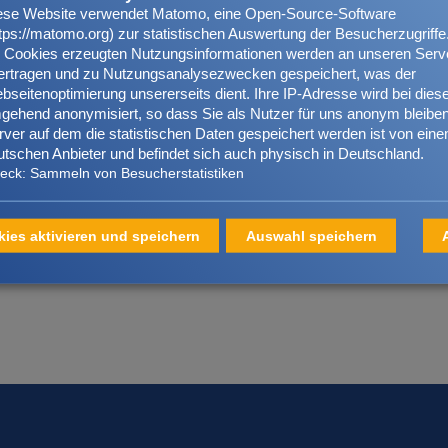
Uhr
Vertragsverwaltung? E
ese Website verwendet Matomo, eine Open-Source-Software
ttps://matomo.org) zur statistischen Auswertung der Besucherzugriffe
Merkblätter und Versi
e Cookies erzeugten Nutzungsinformationen werden an unseren Serv
ertragen und zu Nutzungsanalysezwecken gespeichert, was der
Sie in unserem
Servic
bseitenoptimierung unsererseits dient. Ihre IP-Adresse wird bei die
Uhr
gehend anonymisiert, so dass Sie als Nutzer für uns anonym bleiben
rver auf dem die statistischen Daten gespeichert werden ist von ein
utschen Anbieter und befindet sich auch physisch in Deutschland.
eiten:
eck
:
Sammeln von Besucherstatistiken
kies aktivieren und speichern
Auswahl speichern