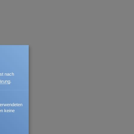
r unserer Service-
st nach
8 0 oder per Email an
. Wir
ärung
.
ge zeitnah und melden uns
nen.
verwendeten
 Pensionskassen-
en keine
nd auf der Suche
nd um die