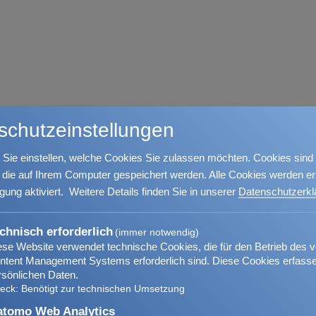
schutzeinstellungen
Sie erreichen uns unte
 Sie einstellen, welche Cookies Sie zulassen möchten. Cookies sind
aften VVaG
, die auf Ihrem Computer gespeichert werden. Alle Cookies werden er
Rufnummer 0251 74 99
igung aktiviert.
Weitere Details finden Sie in unserer
Datenschutzerkl
bearbeiten Ihre Anfra
schnellstmöglich bei Ih
chnisch erforderlich
(immer notwendig)
ese Website verwendet technische Cookies, die für den Betrieb des 
sind:
Sie möchten etwas am
ntent Management Systems erforderlich sind. Diese Cookies erfass
rsönlichen Daten.
Vertrag ändern oder si
eck
:
Benötigt zur technischen Umsetzung
nach Informationen ru
tomo Web Analytics